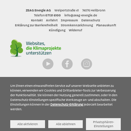
ZEAG Energie AG
Weipertstraße 41
74076 Heilbronn
Telefon
07131 6100
info@zeag-energie.de
Kontakt
Anfahrt
Impressum
Datenschutz
Erklärung zur Barrierefreiheit
Stromkennzeichnung
Planauskunft
Kündigung
Widerruf
YouTube
Facebook
Instagram
Um Ihnen einen einwandfreien Service auf unserer Webseite anbieten zu
können, verwenden wir Cookies und Drittanbieter-Tools zur Verbesserung
der Funktionalität. Sie können der Nutzung generell zustimmen, oder in den
Datenschutz-Einstellungen spezifische Werkzeuge an- und abschalten. Die
Einstellungen können in der
Datenschutz-Erklärung
jederzeit bearbeitet
werden.
Privatsphären-
Alle aktivieren
Alle ablehnen
Einstellungen