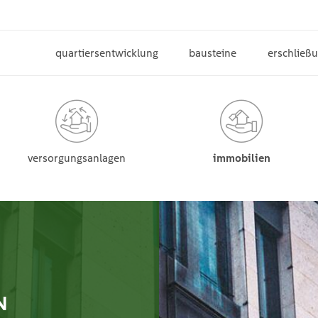
quartiersentwicklung
bausteine
erschließ
versorgungsanlagen
immobilien
N