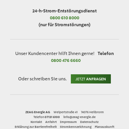
24-h-Strom-Entstörungsdienst
0800 610 8000
(nur für Stromstörungen)
Unser Kundencenter hilft Ihnen gerne!
Telefon
0800 476 6660
Oder schreiben Sie uns.
JETZT
ANFRAGEN
ZEAG Energie AG
Weipertstraße 41
74076 Heilbronn
Telefon
07131 6100
info@zeag-energie.de
Kontakt
Anfahrt
Impressum
Datenschutz
Erklärung zur Barrierefreiheit
Stromkennzeichnung
Planauskunft