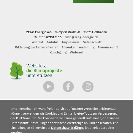
ZEAG Energie AG
Weipertstraße 41
74076 Heilbronn
Telefon
07131 6100
info@zeag-energie.de
Kontakt
Anfahrt
Impressum
Datenschutz
Erklärung zur Barrierefreiheit
Stromkennzeichnung
Planauskunft
Kündigung
Widerruf
YouTube
Facebook
Instagram
Um Ihnen einen einwandfreien Service auf unserer Webseite anbieten zu
können, verwenden wir Cookies und Drittanbieter-Tools zur Verbesserung
der Funktionalität. Sie können der Nutzung generell zustimmen, oder in den
Datenschutz-Einstellungen spezifische Werkzeuge an- und abschalten. Die
Einstellungen können in der
Datenschutz-Erklärung
jederzeit bearbeitet
werden.