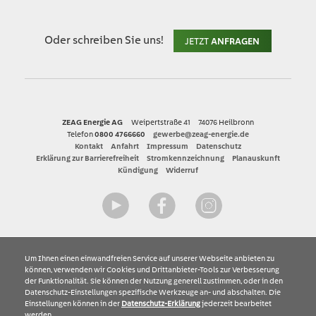
Oder schreiben Sie uns!
JETZT
ANFRAGEN
ZEAG Energie AG
Weipertstraße 41
74076 Heilbronn
Telefon
0800 4766660
gewerbe@zeag-energie.de
Kontakt
Anfahrt
Impressum
Datenschutz
Erklärung zur Barrierefreiheit
Stromkennzeichnung
Planauskunft
Kündigung
Widerruf
YouTube
Facebook
Instagram
Um Ihnen einen einwandfreien Service auf unserer Webseite anbieten zu
können, verwenden wir Cookies und Drittanbieter-Tools zur Verbesserung
der Funktionalität. Sie können der Nutzung generell zustimmen, oder in den
Datenschutz-Einstellungen spezifische Werkzeuge an- und abschalten. Die
Einstellungen können in der
Datenschutz-Erklärung
jederzeit bearbeitet
werden.