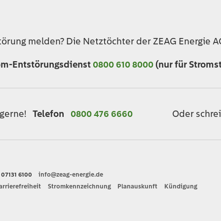
törung melden? Die Netztöchter der ZEAG Energie AG
om-Entstörungsdienst
0800 610 8000
(nur für Stroms
Oder schrei
 gerne!
Telefon
0800 476 6660
n
07131 6100
info@zeag-energie.de
arrierefreiheit
Stromkennzeichnung
Planauskunft
Kündigung