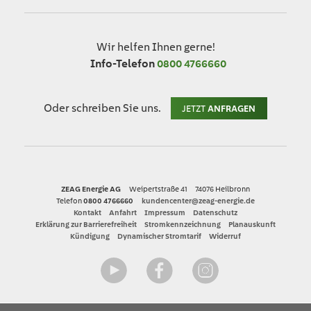
Wir helfen Ihnen gerne!
Info-Telefon
0800 4766660
Oder schreiben Sie uns.
JETZT
ANFRAGEN
ZEAG Energie AG
Weipertstraße 41
74076 Heilbronn
Telefon
0800 4766660
kundencenter@zeag-energie.de
Kontakt
Anfahrt
Impressum
Datenschutz
Erklärung zur Barrierefreiheit
Stromkennzeichnung
Planauskunft
Kündigung
Dynamischer Stromtarif
Widerruf
YouTube
Facebook
Instagram