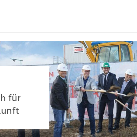
h für
kunft