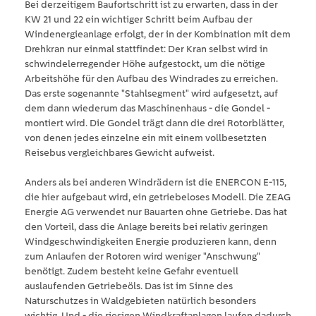
Bei derzeitigem Baufortschritt ist zu erwarten, dass in der
KW 21 und 22 ein wichtiger Schritt beim Aufbau der
Windenergieanlage erfolgt, der in der Kombination mit dem
Drehkran nur einmal stattfindet: Der Kran selbst wird in
schwindelerregender Höhe aufgestockt, um die nötige
Arbeitshöhe für den Aufbau des Windrades zu erreichen.
Das erste sogenannte "Stahlsegment" wird aufgesetzt, auf
dem dann wiederum das Maschinenhaus - die Gondel -
montiert wird. Die Gondel trägt dann die drei Rotorblätter,
von denen jedes einzelne ein mit einem vollbesetzten
Reisebus vergleichbares Gewicht aufweist.
Anders als bei anderen Windrädern ist die ENERCON E-115,
die hier aufgebaut wird, ein getriebeloses Modell. Die ZEAG
Energie AG verwendet nur Bauarten ohne Getriebe. Das hat
den Vorteil, dass die Anlage bereits bei relativ geringen
Windgeschwindigkeiten Energie produzieren kann, denn
zum Anlaufen der Rotoren wird weniger "Anschwung"
benötigt. Zudem besteht keine Gefahr eventuell
auslaufenden Getriebeöls. Das ist im Sinne des
Naturschutzes in Waldgebieten natürlich besonders
wichtig. Und - die riesigen Windkraftanlagen laufen dadurch